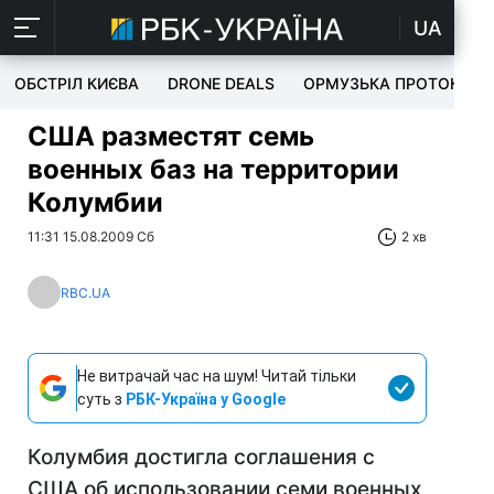
UA
ОБСТРІЛ КИЄВА
DRONE DEALS
ОРМУЗЬКА ПРОТОКА
США разместят семь
военных баз на территории
Колумбии
11:31 15.08.2009 Сб
2 хв
RBC.UA
Не витрачай час на шум! Читай тільки
суть з
РБК-Україна у Google
Колумбия достигла соглашения с
США об использовании семи военных