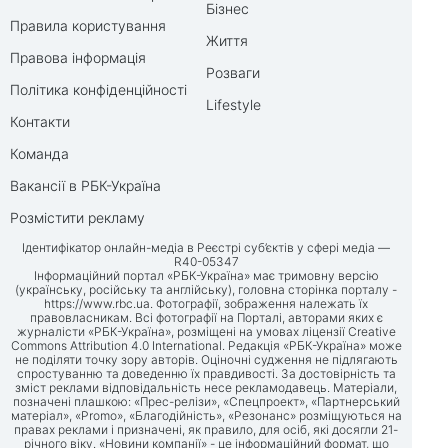
Бізнес
Правила користування
Життя
Правова інформація
Розваги
Політика конфіденційності
Lifestyle
Контакти
Команда
Вакансії в РБК-Україна
Розмістити рекламу
Ідентифікатор онлайн-медіа в Реєстрі суб’єктів у сфері медіа —
R40-05347
Інформаційний портал «РБК-Україна» має тримовну версію
(українську, російську та англійську), головна сторінка порталу -
https://www.rbc.ua
. Фотографії, зображення належать їх
правовласникам. Всі фотографії на Порталі, авторами яких є
журналісти «РБК-Україна», розміщені на умовах ліцензії Creative
Commons Attribution 4.0 International. Редакція «РБК-Україна» може
не поділяти точку зору авторів. Оціночні судження не підлягають
спростуванню та доведенню їх правдивості. За достовірність та
зміст реклами відповідальність несе рекламодавець. Матеріали,
позначені плашкою: «Прес-релізи», «Спецпроект», «Партнерський
матеріал», «Promo», «Благодійність», «Резонанс» розміщуються на
правах реклами і призначені, як правило, для осіб, які досягли 21-
річного віку. «Новини компанії» - це інформаційний формат, що