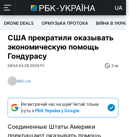
UA
DRONE DEALS
ОРМУЗЬКА ПРОТОКА
ВІЙНА В УКРАЇНІ
США прекратили оказывать
экономическую помощь
Гондурасу
08:54 04.09.2009 Пт
2 хв
RBC.UA
Не витрачай час на шум! Читай тільки
суть з
РБК-Україна у Google
Соединенные Штаты Америки
прекращают оказывать помощь