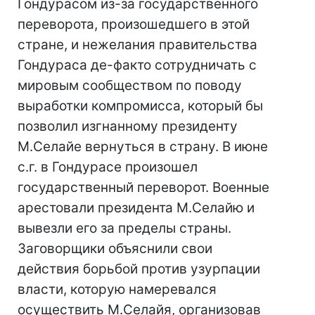
Гондурасом из-за государственного
переворота, произошедшего в этой
стране, и нежелания правительства
Гондураса де-факто сотрудничать с
мировым сообществом по поводу
выработки компромисса, который бы
позволил изгнанному президенту
М.Селайе вернуться в страну. В июне
с.г. в Гондурасе произошел
государственный переворот. Военные
арестовали президента М.Селайю и
вывезли его за пределы страны.
Заговорщики объяснили свои
действия борьбой против узурпации
власти, которую намеревался
осуществить М.Селайя, организовав