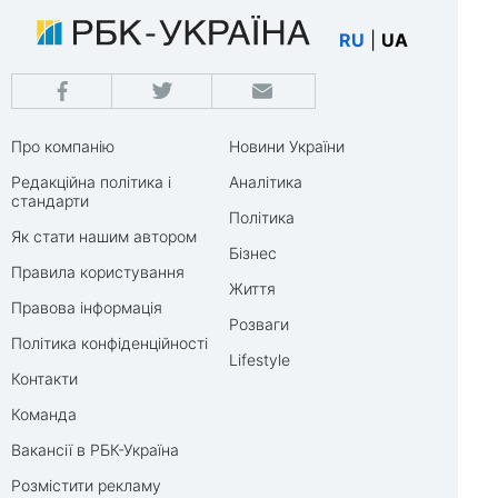
RU
|
UA
Про компанію
Новини України
Редакційна політика і
Аналітика
стандарти
Політика
Як стати нашим автором
Бізнес
Правила користування
Життя
Правова інформація
Розваги
Політика конфіденційності
Lifestyle
Контакти
Команда
Вакансії в РБК-Україна
Розмістити рекламу