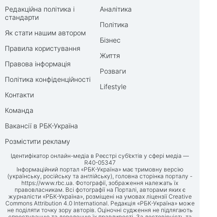
Редакційна політика і
Аналітика
стандарти
Політика
Як стати нашим автором
Бізнес
Правила користування
Життя
Правова інформація
Розваги
Політика конфіденційності
Lifestyle
Контакти
Команда
Вакансії в РБК-Україна
Розмістити рекламу
Ідентифікатор онлайн-медіа в Реєстрі суб’єктів у сфері медіа —
R40-05347
Інформаційний портал «РБК-Україна» має тримовну версію
(українську, російську та англійську), головна сторінка порталу -
https://www.rbc.ua
. Фотографії, зображення належать їх
правовласникам. Всі фотографії на Порталі, авторами яких є
журналісти «РБК-Україна», розміщені на умовах ліцензії Creative
Commons Attribution 4.0 International. Редакція «РБК-Україна» може
не поділяти точку зору авторів. Оціночні судження не підлягають
спростуванню та доведенню їх правдивості. За достовірність та