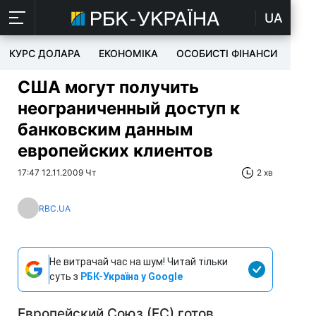
UA
КУРС ДОЛАРА
ЕКОНОМІКА
ОСОБИСТІ ФІНАНСИ
TEC
США могут получить
неограниченный доступ к
банковским данным
европейских клиентов
17:47 12.11.2009 Чт
2 хв
RBC.UA
Не витрачай час на шум! Читай тільки
суть з
РБК-Україна у Google
Европейский Союз (ЕС) готов