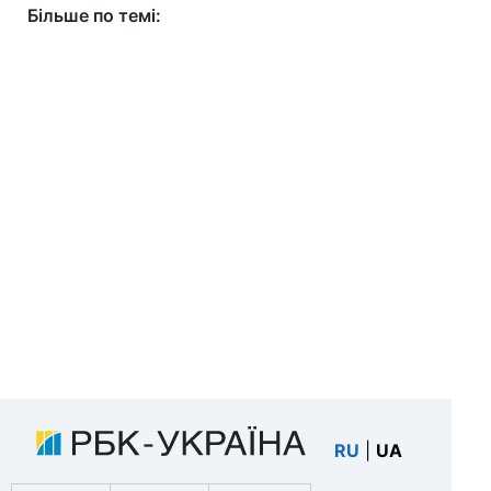
Більше по темі:
RU
|
UA