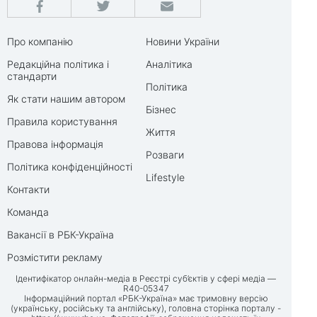
Про компанію
Новини України
Редакційна політика і
Аналітика
стандарти
Політика
Як стати нашим автором
Бізнес
Правила користування
Життя
Правова інформація
Розваги
Політика конфіденційності
Lifestyle
Контакти
Команда
Вакансії в РБК-Україна
Розмістити рекламу
Ідентифікатор онлайн-медіа в Реєстрі суб’єктів у сфері медіа —
R40-05347
Інформаційний портал «РБК-Україна» має тримовну версію
(українську, російську та англійську), головна сторінка порталу -