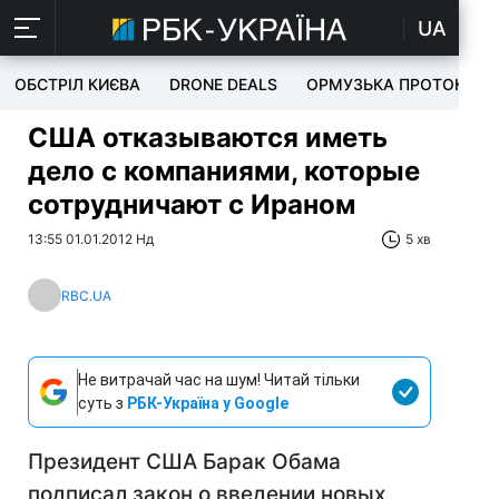
UA
ОБСТРІЛ КИЄВА
DRONE DEALS
ОРМУЗЬКА ПРОТОКА
США отказываются иметь
дело с компаниями, которые
сотрудничают с Ираном
13:55 01.01.2012 Нд
5 хв
RBC.UA
Не витрачай час на шум! Читай тільки
суть з
РБК-Україна у Google
Президент США Барак Обама
подписал закон о введении новых