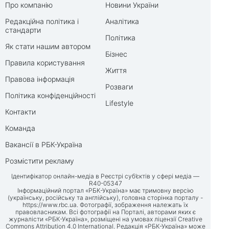
Про компанію
Новини України
Редакційна політика і
Аналітика
стандарти
Політика
Як стати нашим автором
Бізнес
Правила користування
Життя
Правова інформація
Розваги
Політика конфіденційності
Lifestyle
Контакти
Команда
Вакансії в РБК-Україна
Розмістити рекламу
Ідентифікатор онлайн-медіа в Реєстрі суб’єктів у сфері медіа —
R40-05347
Інформаційний портал «РБК-Україна» має тримовну версію
(українську, російську та англійську), головна сторінка порталу -
https://www.rbc.ua
. Фотографії, зображення належать їх
правовласникам. Всі фотографії на Порталі, авторами яких є
журналісти «РБК-Україна», розміщені на умовах ліцензії Creative
Commons Attribution 4.0 International. Редакція «РБК-Україна» може