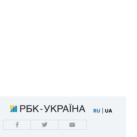
RU
|
UA