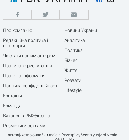
RU
|
UA
Про компанію
Новини України
Редакційна політика і
Аналітика
стандарти
Політика
Як стати нашим автором
Бізнес
Правила користування
Життя
Правова інформація
Розваги
Політика конфіденційності
Lifestyle
Контакти
Команда
Вакансії в РБК-Україна
Розмістити рекламу
Ідентифікатор онлайн-медіа в Реєстрі суб’єктів у сфері медіа —
R40-05347