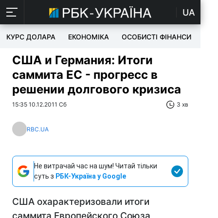
UA
КУРС ДОЛАРА
ЕКОНОМІКА
ОСОБИСТІ ФІНАНСИ
TEC
США и Германия: Итоги
саммита ЕС - прогресс в
решении долгового кризиса
15:35 10.12.2011 Сб
3 хв
RBC.UA
Не витрачай час на шум! Читай тільки
суть з
РБК-Україна у Google
США охарактеризовали итоги
саммита Европейского Союза,