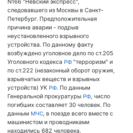
N166 "Невский экспресс",
следовавшего из Москвы в Санкт-
Петербург. Предположительная
причина аварии - подрыв
неустановленного взрывного
устройства. По данному факту
возбуждено уголовное дело по ст.205
Уголовного кодекса
РФ
"терроризм" и
по ст.222 (незаконный оборот оружия,
взрывчатых веществ и взрывных
устройств) УК
РФ
. По данным
Генеральной прокуратуры
РФ
, число
погибших составляет 30 человек. По
данным
МЧС
, в поезде всего вместе с
машинистом и проводниками
находились 682 человека.