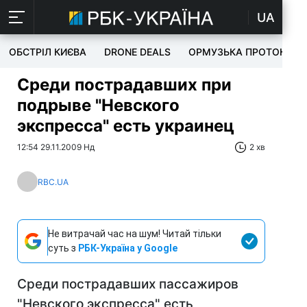
UA
ОБСТРІЛ КИЄВА
DRONE DEALS
ОРМУЗЬКА ПРОТОКА
Среди пострадавших при
подрыве "Невского
экспресса" есть украинец
12:54 29.11.2009 Нд
2 хв
RBC.UA
Не витрачай час на шум! Читай тільки
суть з
РБК-Україна у Google
Среди пострадавших пассажиров
"Невского экспресса" есть