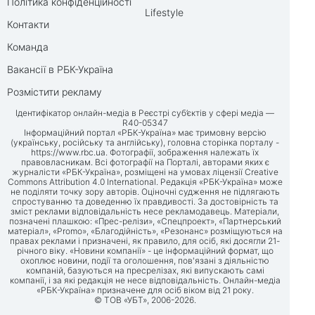
Політика конфіденційності
Lifestyle
Контакти
Команда
Вакансії в РБК-Україна
Розмістити рекламу
Ідентифікатор онлайн-медіа в Реєстрі суб’єктів у сфері медіа —
R40-05347
Інформаційний портал «РБК-Україна» має тримовну версію
(українську, російську та англійську), головна сторінка порталу -
https://www.rbc.ua
. Фотографії, зображення належать їх
правовласникам. Всі фотографії на Порталі, авторами яких є
журналісти «РБК-Україна», розміщені на умовах ліцензії Creative
Commons Attribution 4.0 International. Редакція «РБК-Україна» може
не поділяти точку зору авторів. Оціночні судження не підлягають
спростуванню та доведенню їх правдивості. За достовірність та
зміст реклами відповідальність несе рекламодавець. Матеріали,
позначені плашкою: «Прес-релізи», «Спецпроект», «Партнерський
матеріал», «Promo», «Благодійність», «Резонанс» розміщуються на
правах реклами і призначені, як правило, для осіб, які досягли 21-
річного віку. «Новини компанії» - це інформаційний формат, що
охоплює новини, події та оголошення, пов'язані з діяльністю
компаній, базуються на пресрелізах, які випускають самі
компанії, і за які редакція не несе відповідальність. Онлайн-медіа
«РБК-Україна» призначене для осіб віком від 21 року.
© ТОВ «УБТ», 2006-2026.