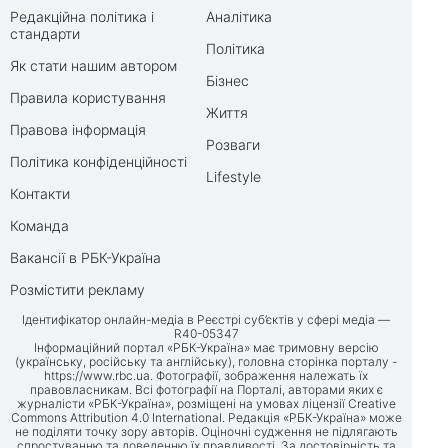
Редакційна політика і
Аналітика
стандарти
Політика
Як стати нашим автором
Бізнес
Правила користування
Життя
Правова інформація
Розваги
Політика конфіденційності
Lifestyle
Контакти
Команда
Вакансії в РБК-Україна
Розмістити рекламу
Ідентифікатор онлайн-медіа в Реєстрі суб’єктів у сфері медіа —
R40-05347
Інформаційний портал «РБК-Україна» має тримовну версію
(українську, російську та англійську), головна сторінка порталу -
https://www.rbc.ua
. Фотографії, зображення належать їх
правовласникам. Всі фотографії на Порталі, авторами яких є
журналісти «РБК-Україна», розміщені на умовах ліцензії Creative
Commons Attribution 4.0 International. Редакція «РБК-Україна» може
не поділяти точку зору авторів. Оціночні судження не підлягають
спростуванню та доведенню їх правдивості. За достовірність та