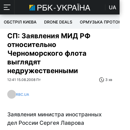
UA
ОБСТРІЛ КИЄВА
DRONE DEALS
ОРМУЗЬКА ПРОТОКА
СП: Заявления МИД РФ
относительно
Черноморского флота
выглядят
недружественными
12:41 15.08.2008 Пт
3 хв
RBC.UA
Заявления министра иностранных
дел России Сергея Лаврова