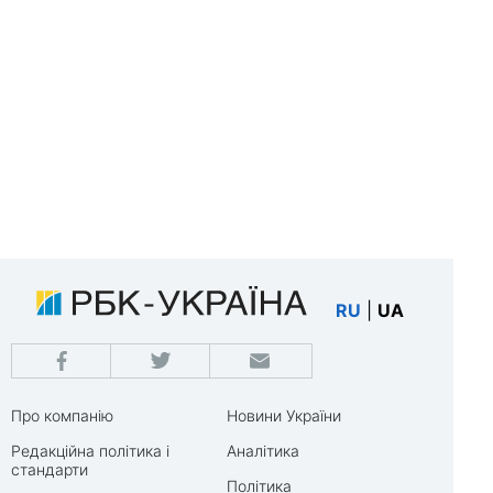
RU
|
UA
Про компанію
Новини України
Редакційна політика і
Аналітика
стандарти
Політика