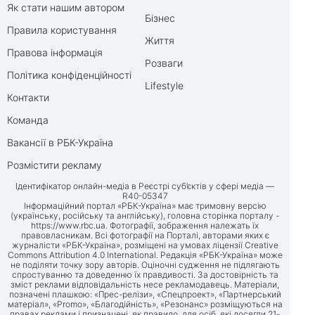
Як стати нашим автором
Бізнес
Правила користування
Життя
Правова інформація
Розваги
Політика конфіденційності
Lifestyle
Контакти
Команда
Вакансії в РБК-Україна
Розмістити рекламу
Ідентифікатор онлайн-медіа в Реєстрі суб’єктів у сфері медіа —
R40-05347
Інформаційний портал «РБК-Україна» має тримовну версію
(українську, російську та англійську), головна сторінка порталу -
https://www.rbc.ua
. Фотографії, зображення належать їх
правовласникам. Всі фотографії на Порталі, авторами яких є
журналісти «РБК-Україна», розміщені на умовах ліцензії Creative
Commons Attribution 4.0 International. Редакція «РБК-Україна» може
не поділяти точку зору авторів. Оціночні судження не підлягають
спростуванню та доведенню їх правдивості. За достовірність та
зміст реклами відповідальність несе рекламодавець. Матеріали,
позначені плашкою: «Прес-релізи», «Спецпроект», «Партнерський
матеріал», «Promo», «Благодійність», «Резонанс» розміщуються на
правах реклами і призначені, як правило, для осіб, які досягли 21-