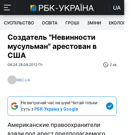
UA
СУСПІЛЬСТВО
ОСВІТА
ГРОШІ
ЗМІНИ
ЕКОЛОГІЯ
Создатель "Невинности
мусульман" арестован в
США
08:24 28.09.2012 Пт
2 хв
RBC.UA
Не витрачай час на шум! Читай тільки
суть з
РБК-Україна у Google
Американские правоохранители
взяли под арест предполагаемого