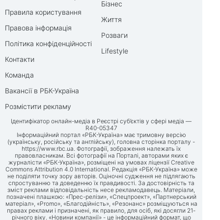
Бізнес
Правила користування
Життя
Правова інформація
Розваги
Політика конфіденційності
Lifestyle
Контакти
Команда
Вакансії в РБК-Україна
Розмістити рекламу
Ідентифікатор онлайн-медіа в Реєстрі суб’єктів у сфері медіа —
R40-05347
Інформаційний портал «РБК-Україна» має тримовну версію
(українську, російську та англійську), головна сторінка порталу -
https://www.rbc.ua
. Фотографії, зображення належать їх
правовласникам. Всі фотографії на Порталі, авторами яких є
журналісти «РБК-Україна», розміщені на умовах ліцензії Creative
Commons Attribution 4.0 International. Редакція «РБК-Україна» може
не поділяти точку зору авторів. Оціночні судження не підлягають
спростуванню та доведенню їх правдивості. За достовірність та
зміст реклами відповідальність несе рекламодавець. Матеріали,
позначені плашкою: «Прес-релізи», «Спецпроект», «Партнерський
матеріал», «Promo», «Благодійність», «Резонанс» розміщуються на
правах реклами і призначені, як правило, для осіб, які досягли 21-
річного віку. «Новини компанії» - це інформаційний формат, що