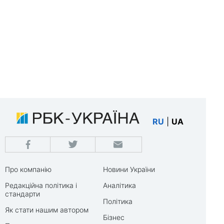
RU
|
UA
Про компанію
Новини України
Редакційна політика і
Аналітика
стандарти
Політика
Як стати нашим автором
Бізнес