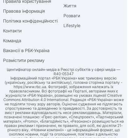
Правила користування
Життя
Правова інформація
Розваги
Політика конфіденційності
Lifestyle
Контакти
Команда
Вакансії в РБК-Україна
Розмістити рекламу
Ідентифікатор онлайн-медіа в Реєстрі суб’єктів у сфері медіа —
R40-05347
Інформаційний портал «РБК-Україна» має тримовну версію
(українську, російську та англійську), головна сторінка порталу -
https://www.rbc.ua
. Фотографії, зображення належать їх
правовласникам. Всі фотографії на Порталі, авторами яких є
журналісти «РБК-Україна», розміщені на умовах ліцензії Creative
Commons Attribution 4.0 International. Редакція «РБК-Україна» може
не поділяти точку зору авторів. Оціночні судження не підлягають
спростуванню та доведенню їх правдивості. За достовірність та
зміст реклами відповідальність несе рекламодавець. Матеріали,
позначені плашкою: «Прес-релізи», «Спецпроект», «Партнерський
матеріал», «Promo», «Благодійність», «Резонанс» розміщуються на
правах реклами і призначені, як правило, для осіб, які досягли 21-
річного віку. «Новини компанії» - це інформаційний формат, що
охоплює новини, події та оголошення, пов'язані з діяльністю