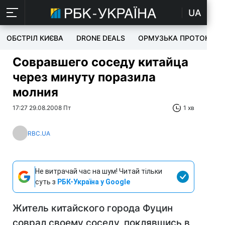
UA
ОБСТРІЛ КИЄВА
DRONE DEALS
ОРМУЗЬКА ПРОТОКА
Совравшего соседу китайца
через минуту поразила
молния
17:27 29.08.2008 Пт
1 хв
RBC.UA
Не витрачай час на шум! Читай тільки
суть з
РБК-Україна у Google
Житель китайского города Фуцин
соврал своему соседу, поклявшись в