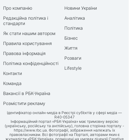
Про компанію
Новини України
Редакційна політика і
Аналітика
стандарти
Політика
Як стати нашим автором
Бізнес
Правила користування
Життя
Правова інформація
Розваги
Політика конфіденційності
Lifestyle
Контакти
Команда
Вакансії в РБК-Україна
Розмістити рекламу
Ідентифікатор онлайн-медіа в Реєстрі суб’єктів у сфері медіа —
R40-05347
Інформаційний портал «РБК-Україна» має тримовну версію
(українську, російську та англійську), головна сторінка порталу -
https://www.rbc.ua
. Фотографії, зображення належать їх
правовласникам. Всі фотографії на Порталі, авторами яких є
журналісти «РБК-Україна», розміщені на умовах ліцензії Creative