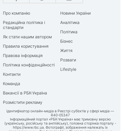
Про компанію
Новини України
Редакційна політика і
Аналітика
стандарти
Політика
Як стати нашим автором
Бізнес
Правила користування
Життя
Правова інформація
Розваги
Політика конфіденційності
Lifestyle
Контакти
Команда
Вакансії в РБК-Україна
Розмістити рекламу
Ідентифікатор онлайн-медіа в Реєстрі суб’єктів у сфері медіа —
R40-05347
Інформаційний портал «РБК-Україна» має тримовну версію
(українську, російську та англійську), головна сторінка порталу -
https://www.rbc.ua
. Фотографії, зображення належать їх