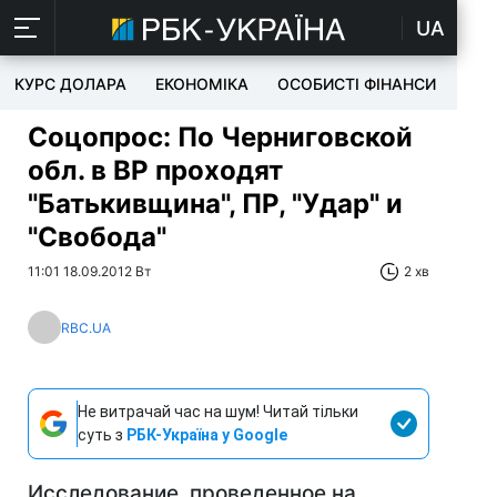
UA
КУРС ДОЛАРА
ЕКОНОМІКА
ОСОБИСТІ ФІНАНСИ
TEC
Соцопрос: По Черниговской
обл. в ВР проходят
"Батькивщина", ПР, "Удар" и
"Свобода"
11:01 18.09.2012 Вт
2 хв
RBC.UA
Не витрачай час на шум! Читай тільки
суть з
РБК-Україна у Google
Исследование, проведенное на