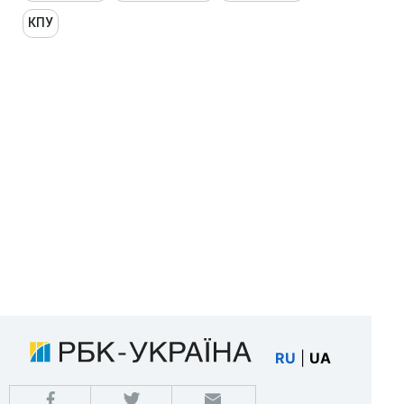
КПУ
RU
|
UA