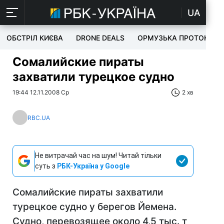
UA
ОБСТРІЛ КИЄВА
DRONE DEALS
ОРМУЗЬКА ПРОТОКА
Сомалийские пираты
захватили турецкое судно
19:44 12.11.2008 Ср
2 хв
RBC.UA
Не витрачай час на шум! Читай тільки
суть з
РБК-Україна у Google
Сомалийские пираты захватили
турецкое судно у берегов Йемена.
Судно, перевозящее около 4,5 тыс. т