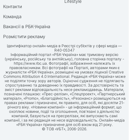
Lifestyle
Контакти
Команда
Вакансії в РБК-Україна
Розмістити рекламу
Ідентифікатор онлайн-медіа в Реєстрі суб’єктів у сфері медіа —
R40-05347
Інформаційний портал «РБК-Україна» має тримовну версію
(українську, російську та англійську), головна сторінка порталу -
https://www.rbc.ua
. Фотографії, зображення належать їх
правовласникам. Всі фотографії на Порталі, авторами яких є
журналісти «РБК-Україна», розміщені на умовах ліцензії Creative
Commons Attribution 4.0 International. Редакція «РБК-Україна» може
не поділяти точку зору авторів. Оціночні судження не підлягають
спростуванню та доведенню їх правдивості. За достовірність та
зміст реклами відповідальність несе рекламодавець. Матеріали,
позначені плашкою: «Прес-релізи», «Спецпроект», «Партнерський
матеріал», «Promo», «Благодійність», «Резонанс» розміщуються на
правах реклами і призначені, як правило, для осіб, які досягли 21-
річного віку. «Новини компанії» - це інформаційний формат, що
охоплює новини, події та оголошення, пов'язані з діяльністю
компаній, базуються на пресрелізах, які випускають самі
компанії, і за які редакція не несе відповідальність. Онлайн-медіа
«РБК-Україна» призначене для осіб віком від 21 року.
© ТОВ «УБТ», 2006-2026.