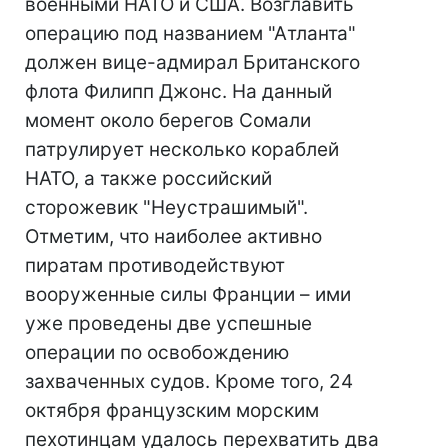
военными НАТО и США. Возглавить
операцию под названием "Атланта"
должен вице-адмирал Британского
флота Филипп Джонс. На данный
момент около берегов Сомали
патрулирует несколько кораблей
НАТО, а также российский
сторожевик "Неустрашимый".
Отметим, что наиболее активно
пиратам противодействуют
вооруженные силы Франции – ими
уже проведены две успешные
операции по освобождению
захваченных судов. Кроме того, 24
октября французским морским
пехотинцам удалось перехватить два