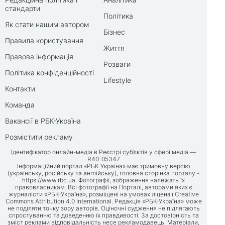
стандарти
Політика
Як стати нашим автором
Бізнес
Правила користування
Життя
Правова інформація
Розваги
Політика конфіденційності
Lifestyle
Контакти
Команда
Вакансії в РБК-Україна
Розмістити рекламу
Ідентифікатор онлайн-медіа в Реєстрі суб’єктів у сфері медіа —
R40-05347
Інформаційний портал «РБК-Україна» має тримовну версію
(українську, російську та англійську), головна сторінка порталу -
https://www.rbc.ua
. Фотографії, зображення належать їх
правовласникам. Всі фотографії на Порталі, авторами яких є
журналісти «РБК-Україна», розміщені на умовах ліцензії Creative
Commons Attribution 4.0 International. Редакція «РБК-Україна» може
не поділяти точку зору авторів. Оціночні судження не підлягають
спростуванню та доведенню їх правдивості. За достовірність та
зміст реклами відповідальність несе рекламодавець. Матеріали,