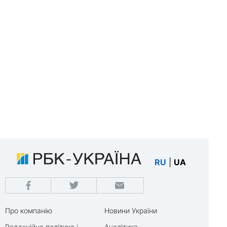
RU
|
UA
Про компанію
Новини України
Редакційна політика і
Аналітика