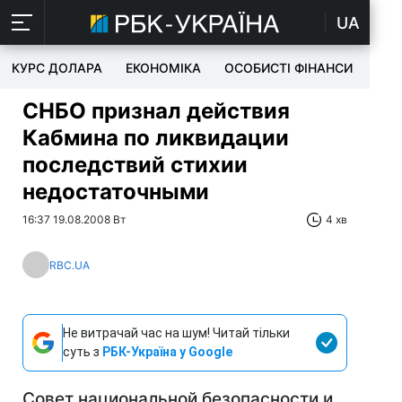
UA
КУРС ДОЛАРА
ЕКОНОМІКА
ОСОБИСТІ ФІНАНСИ
TEC
СНБО признал действия
Кабмина по ликвидации
последствий стихии
недостаточными
16:37 19.08.2008 Вт
4 хв
RBC.UA
Не витрачай час на шум! Читай тільки
суть з
РБК-Україна у Google
Совет национальной безопасности и