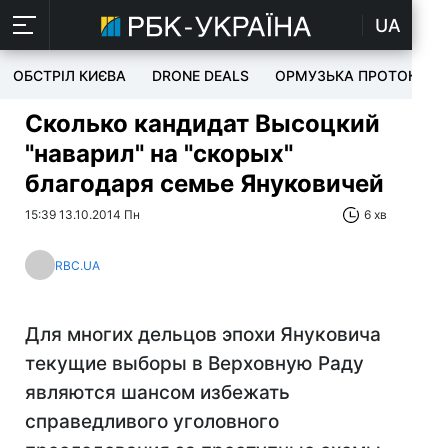
UA
ОБСТРІЛ КИЄВА
DRONE DEALS
ОРМУЗЬКА ПРОТОКА
Сколько кандидат Высоцкий
"наварил" на "скорых"
благодаря семье Януковичей
15:39 13.10.2014 Пн
6 хв
RBC.UA
Для многих дельцов эпохи Януковича
текущие выборы в Верховную Раду
являются шансом избежать
справедливого уголовного