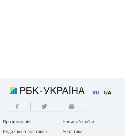
RU
|
UA
Про компанію
Новини України
Редакційна політика і
Аналітика