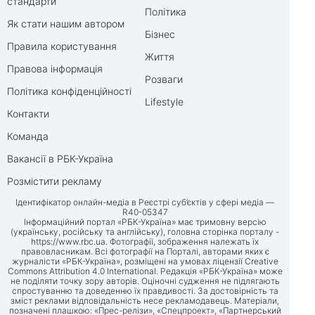
стандарти
Політика
Як стати нашим автором
Бізнес
Правила користування
Життя
Правова інформація
Розваги
Політика конфіденційності
Lifestyle
Контакти
Команда
Вакансії в РБК-Україна
Розмістити рекламу
Ідентифікатор онлайн-медіа в Реєстрі суб’єктів у сфері медіа —
R40-05347
Інформаційний портал «РБК-Україна» має тримовну версію
(українську, російську та англійську), головна сторінка порталу -
https://www.rbc.ua
. Фотографії, зображення належать їх
правовласникам. Всі фотографії на Порталі, авторами яких є
журналісти «РБК-Україна», розміщені на умовах ліцензії Creative
Commons Attribution 4.0 International. Редакція «РБК-Україна» може
не поділяти точку зору авторів. Оціночні судження не підлягають
спростуванню та доведенню їх правдивості. За достовірність та
зміст реклами відповідальність несе рекламодавець. Матеріали,
позначені плашкою: «Прес-релізи», «Спецпроект», «Партнерський