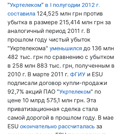
"
Укртелеком
"
в І полугодии 2012 г.
составила
124,525 млн грн против
убытка в размере 215,414 млн грн за
аналогичный период 2011 г. В
прошлом году чистый убыток
"Укртелекома"
уменьшился
до 136 млн
482 тыс. грн по сравнению с убытком
в 258 млн 883 тыс. грн, полученным в
2010 г. В марте 2011 г.
ФГИУ
и ESU
подписали договор купли-продажи
92,7% акций ПАО "
Укртелеком
" по
цене 10 млрд 575,1 млн грн. Эта
приватизационная сделка стала
самой дорогой в прошлом году. В мае
ESU
окончательно рассчиталась
за