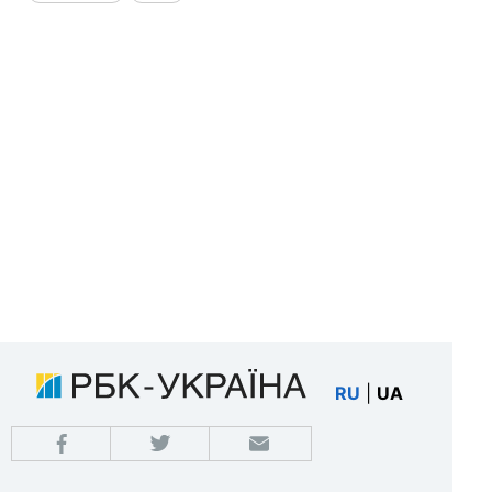
RU
|
UA