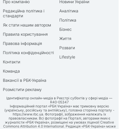
Про компанію
Новини України
Редакційна політика і
Аналітика
стандарти
Політика
Як стати нашим автором
Бізнес
Правила користування
Життя
Правова інформація
Розваги
Політика конфіденційності
Lifestyle
Контакти
Команда
Вакансії в РБК-Україна
Розмістити рекламу
Ідентифікатор онлайн-медіа в Реєстрі суб’єктів у сфері медіа —
R40-05347
Інформаційний портал «РБК-Україна» має тримовну версію
(українську, російську та англійську), головна сторінка порталу -
https://www.rbc.ua
. Фотографії, зображення належать їх
правовласникам. Всі фотографії на Порталі, авторами яких є
журналісти «РБК-Україна», розміщені на умовах ліцензії Creative
Commons Attribution 4.0 International. Редакція «РБК-Україна» може