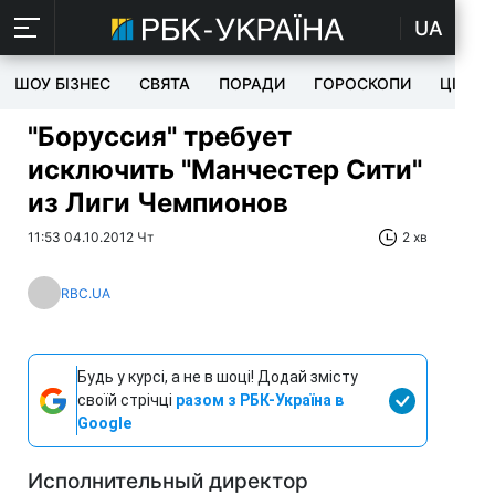
UA
ШОУ БІЗНЕС
СВЯТА
ПОРАДИ
ГОРОСКОПИ
ЦІКАВ
"Боруссия" требует
исключить "Манчестер Сити"
из Лиги Чемпионов
11:53 04.10.2012 Чт
2 хв
RBC.UA
Будь у курсі, а не в шоці! Додай змісту
своїй стрічці
разом з РБК-Україна в
Google
Исполнительный директор