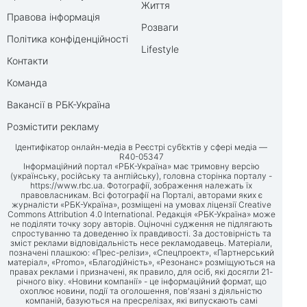
Життя
Правова інформація
Розваги
Політика конфіденційності
Lifestyle
Контакти
Команда
Вакансії в РБК-Україна
Розмістити рекламу
Ідентифікатор онлайн-медіа в Реєстрі суб’єктів у сфері медіа —
R40-05347
Інформаційний портал «РБК-Україна» має тримовну версію
(українську, російську та англійську), головна сторінка порталу -
https://www.rbc.ua
. Фотографії, зображення належать їх
правовласникам. Всі фотографії на Порталі, авторами яких є
журналісти «РБК-Україна», розміщені на умовах ліцензії Creative
Commons Attribution 4.0 International. Редакція «РБК-Україна» може
не поділяти точку зору авторів. Оціночні судження не підлягають
спростуванню та доведенню їх правдивості. За достовірність та
зміст реклами відповідальність несе рекламодавець. Матеріали,
позначені плашкою: «Прес-релізи», «Спецпроект», «Партнерський
матеріал», «Promo», «Благодійність», «Резонанс» розміщуються на
правах реклами і призначені, як правило, для осіб, які досягли 21-
річного віку. «Новини компанії» - це інформаційний формат, що
охоплює новини, події та оголошення, пов'язані з діяльністю
компаній, базуються на пресрелізах, які випускають самі