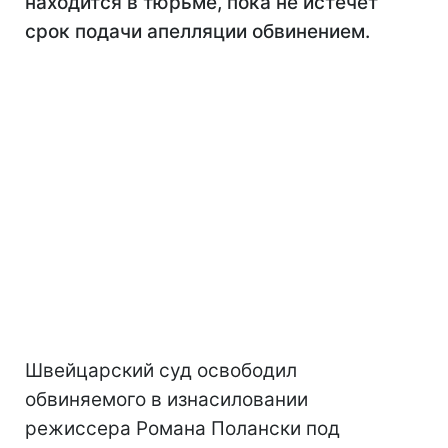
находится в тюрьме, пока не истечет
срок подачи апелляции обвинением.
Швейцарский суд освободил
обвиняемого в изнасиловании
режиссера Романа Полански под