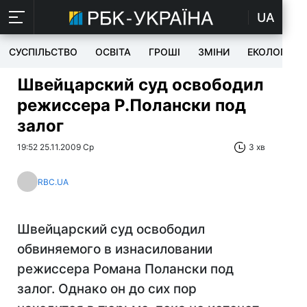
UA
СУСПІЛЬСТВО
ОСВІТА
ГРОШІ
ЗМІНИ
ЕКОЛОГІЯ
Швейцарский суд освободил
режиссера Р.Полански под
залог
19:52 25.11.2009 Ср
3 хв
RBC.UA
Швейцарский суд освободил
обвиняемого в изнасиловании
режиссера Романа Полански под
залог. Однако он до сих пор