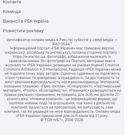
Контакти
Команда
Вакансії в РБК-Україна
Розмістити рекламу
Ідентифікатор онлайн-медіа в Реєстрі суб’єктів у сфері медіа —
R40-05347
Інформаційний портал «РБК-Україна» має тримовну версію
(українську, російську та англійську), головна сторінка порталу -
https://www.rbc.ua
. Фотографії, зображення належать їх
правовласникам. Всі фотографії на Порталі, авторами яких є
журналісти «РБК-Україна», розміщені на умовах ліцензії Creative
Commons Attribution 4.0 International. Редакція «РБК-Україна» може
не поділяти точку зору авторів. Оціночні судження не підлягають
спростуванню та доведенню їх правдивості. За достовірність та
зміст реклами відповідальність несе рекламодавець. Матеріали,
позначені плашкою: «Прес-релізи», «Спецпроект», «Партнерський
матеріал», «Promo», «Благодійність», «Резонанс» розміщуються на
правах реклами і призначені, як правило, для осіб, які досягли 21-
річного віку. «Новини компанії» - це інформаційний формат, що
охоплює новини, події та оголошення, пов'язані з діяльністю
компаній, базуються на пресрелізах, які випускають самі
компанії, і за які редакція не несе відповідальність. Онлайн-медіа
«РБК-Україна» призначене для осіб віком від 21 року.
© ТОВ «УБТ», 2006-2026.