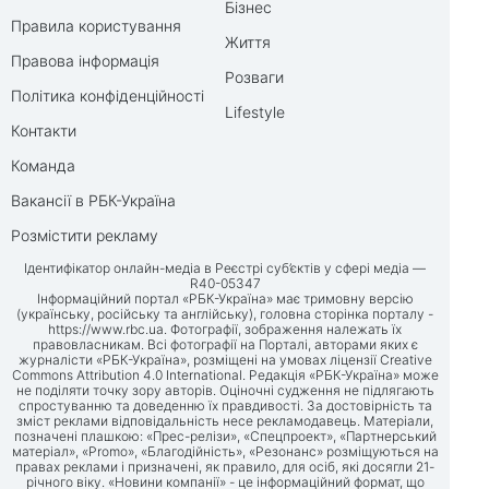
Бізнес
Правила користування
Життя
Правова інформація
Розваги
Політика конфіденційності
Lifestyle
Контакти
Команда
Вакансії в РБК-Україна
Розмістити рекламу
Ідентифікатор онлайн-медіа в Реєстрі суб’єктів у сфері медіа —
R40-05347
Інформаційний портал «РБК-Україна» має тримовну версію
(українську, російську та англійську), головна сторінка порталу -
https://www.rbc.ua
. Фотографії, зображення належать їх
правовласникам. Всі фотографії на Порталі, авторами яких є
журналісти «РБК-Україна», розміщені на умовах ліцензії Creative
Commons Attribution 4.0 International. Редакція «РБК-Україна» може
не поділяти точку зору авторів. Оціночні судження не підлягають
спростуванню та доведенню їх правдивості. За достовірність та
зміст реклами відповідальність несе рекламодавець. Матеріали,
позначені плашкою: «Прес-релізи», «Спецпроект», «Партнерський
матеріал», «Promo», «Благодійність», «Резонанс» розміщуються на
правах реклами і призначені, як правило, для осіб, які досягли 21-
річного віку. «Новини компанії» - це інформаційний формат, що