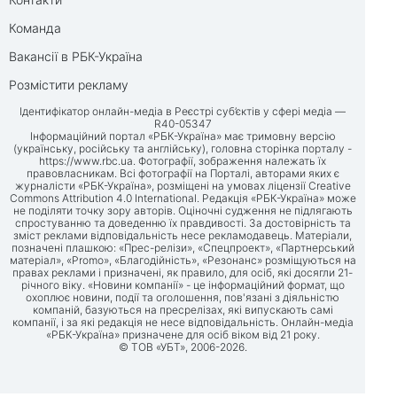
Команда
Вакансії в РБК-Україна
Розмістити рекламу
Ідентифікатор онлайн-медіа в Реєстрі суб’єктів у сфері медіа —
R40-05347
Інформаційний портал «РБК-Україна» має тримовну версію
(українську, російську та англійську), головна сторінка порталу -
https://www.rbc.ua
. Фотографії, зображення належать їх
правовласникам. Всі фотографії на Порталі, авторами яких є
журналісти «РБК-Україна», розміщені на умовах ліцензії Creative
Commons Attribution 4.0 International. Редакція «РБК-Україна» може
не поділяти точку зору авторів. Оціночні судження не підлягають
спростуванню та доведенню їх правдивості. За достовірність та
зміст реклами відповідальність несе рекламодавець. Матеріали,
позначені плашкою: «Прес-релізи», «Спецпроект», «Партнерський
матеріал», «Promo», «Благодійність», «Резонанс» розміщуються на
правах реклами і призначені, як правило, для осіб, які досягли 21-
річного віку. «Новини компанії» - це інформаційний формат, що
охоплює новини, події та оголошення, пов'язані з діяльністю
компаній, базуються на пресрелізах, які випускають самі
компанії, і за які редакція не несе відповідальність. Онлайн-медіа
«РБК-Україна» призначене для осіб віком від 21 року.
© ТОВ «УБТ», 2006-2026.