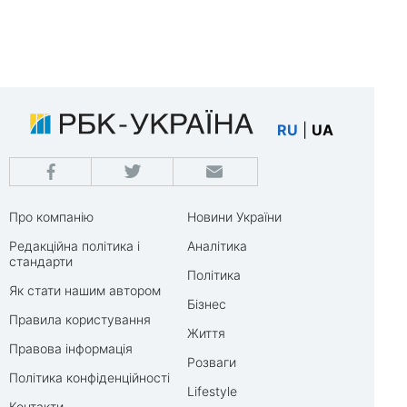
RU
|
UA
Про компанію
Новини України
Редакційна політика і
Аналітика
стандарти
Політика
Як стати нашим автором
Бізнес
Правила користування
Життя
Правова інформація
Розваги
Політика конфіденційності
Lifestyle
Контакти