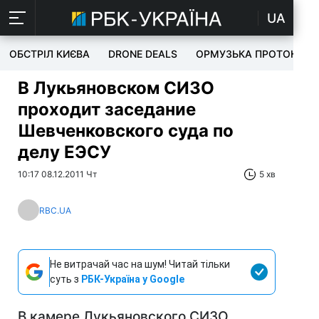
UA
ОБСТРІЛ КИЄВА
DRONE DEALS
ОРМУЗЬКА ПРОТОКА
В Лукьяновском СИЗО
проходит заседание
Шевченковского суда по
делу ЕЭСУ
10:17 08.12.2011 Чт
5 хв
RBC.UA
Не витрачай час на шум! Читай тільки
суть з
РБК-Україна у Google
В камере Лукьяновского СИЗО