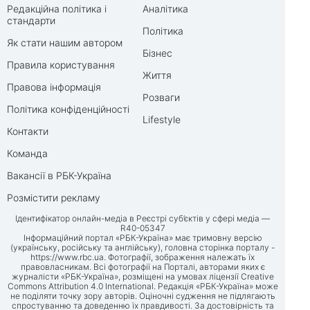
Редакційна політика і
Аналітика
стандарти
Політика
Як стати нашим автором
Бізнес
Правила користування
Життя
Правова інформація
Розваги
Політика конфіденційності
Lifestyle
Контакти
Команда
Вакансії в РБК-Україна
Розмістити рекламу
Ідентифікатор онлайн-медіа в Реєстрі суб’єктів у сфері медіа —
R40-05347
Інформаційний портал «РБК-Україна» має тримовну версію
(українську, російську та англійську), головна сторінка порталу -
https://www.rbc.ua
. Фотографії, зображення належать їх
правовласникам. Всі фотографії на Порталі, авторами яких є
журналісти «РБК-Україна», розміщені на умовах ліцензії Creative
Commons Attribution 4.0 International. Редакція «РБК-Україна» може
не поділяти точку зору авторів. Оціночні судження не підлягають
спростуванню та доведенню їх правдивості. За достовірність та