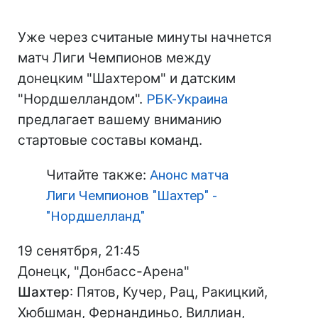
Уже через считаные минуты начнется
матч Лиги Чемпионов между
донецким "Шахтером" и датским
"Нордшелландом".
РБК-Украина
предлагает вашему вниманию
стартовые составы команд.
Читайте также:
Анонс матча
Лиги Чемпионов "Шахтер" -
"Нордшелланд"
19 сенятбря, 21:45
Донецк, "Донбасс-Арена"
Шахтер
: Пятов, Кучер, Рац, Ракицкий,
Хюбшман, Фернандиньо, Виллиан,