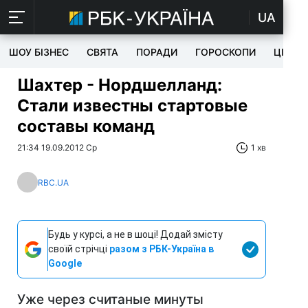
UA
ШОУ БІЗНЕС
СВЯТА
ПОРАДИ
ГОРОСКОПИ
ЦІКАВ
Шахтер - Нордшелланд:
Стали известны стартовые
составы команд
21:34 19.09.2012 Ср
1 хв
RBC.UA
Будь у курсі, а не в шоці! Додай змісту
своїй стрічці
разом з РБК-Україна в
Google
Уже через считаные минуты