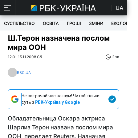
UA
СУСПІЛЬСТВО
ОСВІТА
ГРОШІ
ЗМІНИ
ЕКОЛОГІЯ
Ш.Терон назначена послом
мира ООН
12:01 15.11.2008 Сб
2 хв
RBC.UA
Не витрачай час на шум! Читай тільки
суть з
РБК-Україна у Google
Обладательница Оскара актриса
Шарлиз Терон названа послом мира
ООН, передает Reuters. Назначая