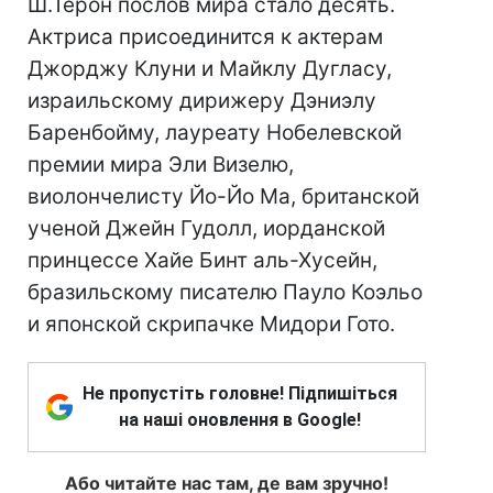
Ш.Терон послов мира стало десять.
Актриса присоединится к актерам
Джорджу Клуни и Майклу Дугласу,
израильскому дирижеру Дэниэлу
Баренбойму, лауреату Нобелевской
премии мира Эли Визелю,
виолончелисту Йо-Йо Ма, британской
ученой Джейн Гудолл, иорданской
принцессе Хайе Бинт аль-Хусейн,
бразильскому писателю Пауло Коэльо
и японской скрипачке Мидори Гото.
Не пропустіть головне! Підпишіться
на наші оновлення в Google!
Або читайте нас там, де вам зручно!