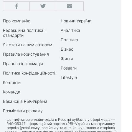
Про компанію
Новини України
Редакційна політика і
Аналітика
стандарти
Політика
Як стати нашим автором
Бізнес
Правила користування
Життя
Правова інформація
Розваги
Політика конфіденційності
Lifestyle
Контакти
Команда
Вакансії в РБК-Україна
Розмістити рекламу
Ідентифікатор онлайн-медіа в Реєстрі суб’єктів у сфері медіа —
R40-05347 Інформаційний портал «РБК-Україна» має тримовну
версію (українську, російську та англійську), головна сторінка
порталу -
https://www.rbc.ua
. Фотографії, зображення належать їх