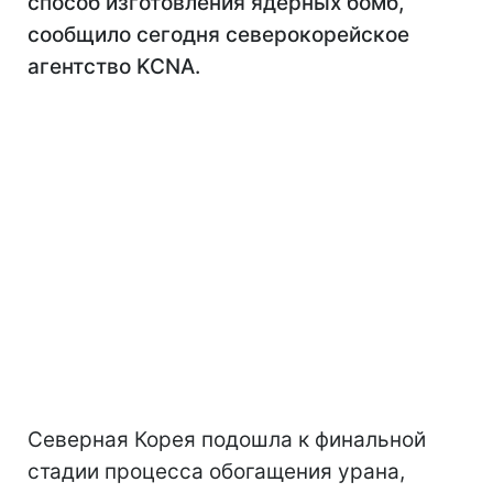
способ изготовления ядерных бомб,
сообщило сегодня северокорейское
агентство KCNA.
Северная Корея подошла к финальной
стадии процесса обогащения урана,