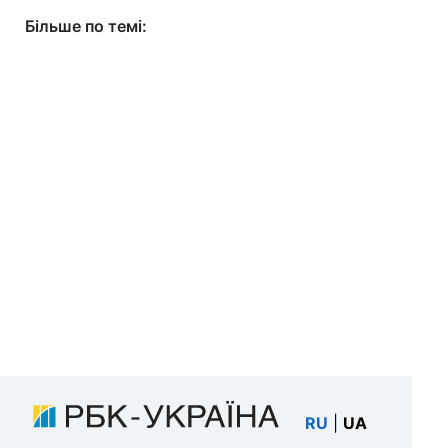
Більше по темі:
RU
|
UA