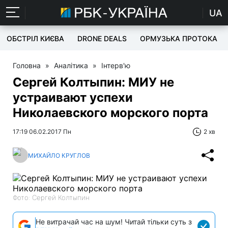
UA
ОБСТРІЛ КИЄВА
DRONE DEALS
ОРМУЗЬКА ПРОТОКА
Головна
»
Аналітика
»
Інтерв'ю
Сергей Колтыпин: МИУ не
устраивают успехи
Николаевского морского порта
17:19 06.02.2017 Пн
2 хв
МИХАЙЛО КРУГЛОВ
Фото: Сергей Колтыпин
Не витрачай час на шум! Читай тільки суть з