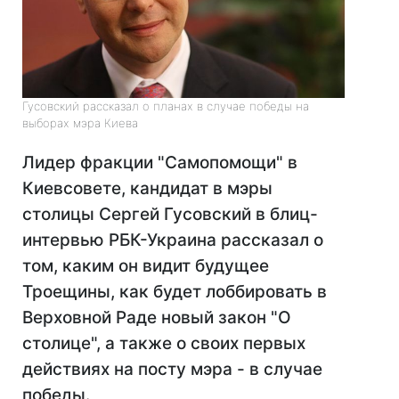
Гусовский рассказал о планах в случае победы на
выборах мэра Киева
Лидер фракции "Самопомощи" в
Киевсовете, кандидат в мэры
столицы Сергей Гусовский в блиц-
интервью РБК-Украина рассказал о
том, каким он видит будущее
Троещины, как будет лоббировать в
Верховной Раде новый закон "О
столице", а также о своих первых
действиях на посту мэра - в случае
победы.