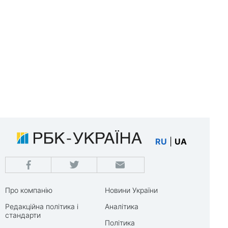
RU
|
UA
Про компанію
Новини України
Редакційна політика і
Аналітика
стандарти
Політика