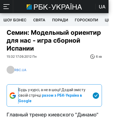
UA
ШОУ БІЗНЕС
СВЯТА
ПОРАДИ
ГОРОСКОПИ
ЦІКАВ
Семин: Модельный ориентир
для нас - игра сборной
Испании
15:32 17.09.2012 Пн
6 хв
RBC.UA
Будь у курсі, а не в шоці! Додай змісту
своїй стрічці
разом з РБК-Україна в
Google
Главный тренер киевского "Динамо"