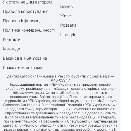
Як стати нашим автором
Бізнес
Правила користування
Життя
Правова інформація
Розваги
Політика конфіденційності
Lifestyle
Контакти
Команда
Вакансії в РБК-Україна
Розмістити рекламу
Ідентифікатор онлайн-медіа в Реєстрі суб’єктів у сфері медіа —
R40-05347
Інформаційний портал «РБК-Україна» має тримовну версію
(українську, російську та англійську), головна сторінка порталу -
https://www.rbc.ua
. Фотографії, зображення належать їх
правовласникам. Всі фотографії на Порталі, авторами яких є
журналісти «РБК-Україна», розміщені на умовах ліцензії Creative
Commons Attribution 4.0 International. Редакція «РБК-Україна» може
не поділяти точку зору авторів. Оціночні судження не підлягають
спростуванню та доведенню їх правдивості. За достовірність та
зміст реклами відповідальність несе рекламодавець. Матеріали,
позначені плашкою: «Прес-релізи», «Спецпроект», «Партнерський
матеріал», «Promo», «Благодійність», «Резонанс» розміщуються на
правах реклами і призначені, як правило, для осіб, які досягли 21-