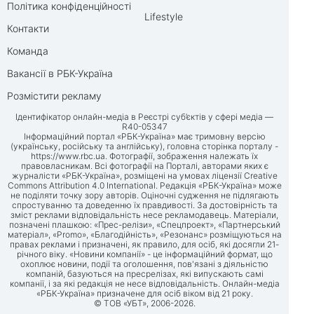
Політика конфіденційності
Lifestyle
Контакти
Команда
Вакансії в РБК-Україна
Розмістити рекламу
Ідентифікатор онлайн-медіа в Реєстрі суб’єктів у сфері медіа —
R40-05347
Інформаційний портал «РБК-Україна» має тримовну версію
(українську, російську та англійську), головна сторінка порталу -
https://www.rbc.ua
. Фотографії, зображення належать їх
правовласникам. Всі фотографії на Порталі, авторами яких є
журналісти «РБК-Україна», розміщені на умовах ліцензії Creative
Commons Attribution 4.0 International. Редакція «РБК-Україна» може
не поділяти точку зору авторів. Оціночні судження не підлягають
спростуванню та доведенню їх правдивості. За достовірність та
зміст реклами відповідальність несе рекламодавець. Матеріали,
позначені плашкою: «Прес-релізи», «Спецпроект», «Партнерський
матеріал», «Promo», «Благодійність», «Резонанс» розміщуються на
правах реклами і призначені, як правило, для осіб, які досягли 21-
річного віку. «Новини компанії» - це інформаційний формат, що
охоплює новини, події та оголошення, пов'язані з діяльністю
компаній, базуються на пресрелізах, які випускають самі
компанії, і за які редакція не несе відповідальність. Онлайн-медіа
«РБК-Україна» призначене для осіб віком від 21 року.
© ТОВ «УБТ», 2006-2026.