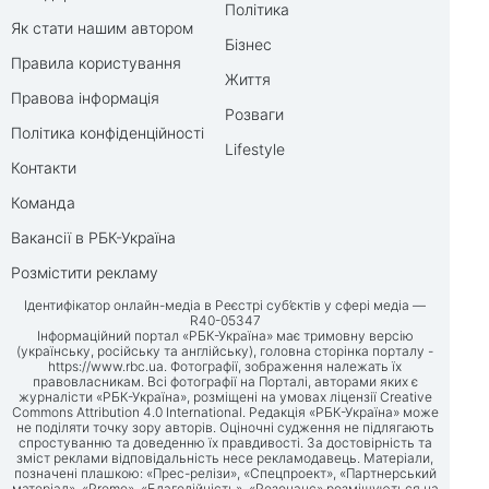
Політика
Як стати нашим автором
Бізнес
Правила користування
Життя
Правова інформація
Розваги
Політика конфіденційності
Lifestyle
Контакти
Команда
Вакансії в РБК-Україна
Розмістити рекламу
Ідентифікатор онлайн-медіа в Реєстрі суб’єктів у сфері медіа —
R40-05347
Інформаційний портал «РБК-Україна» має тримовну версію
(українську, російську та англійську), головна сторінка порталу -
https://www.rbc.ua
. Фотографії, зображення належать їх
правовласникам. Всі фотографії на Порталі, авторами яких є
журналісти «РБК-Україна», розміщені на умовах ліцензії Creative
Commons Attribution 4.0 International. Редакція «РБК-Україна» може
не поділяти точку зору авторів. Оціночні судження не підлягають
спростуванню та доведенню їх правдивості. За достовірність та
зміст реклами відповідальність несе рекламодавець. Матеріали,
позначені плашкою: «Прес-релізи», «Спецпроект», «Партнерський
матеріал», «Promo», «Благодійність», «Резонанс» розміщуються на