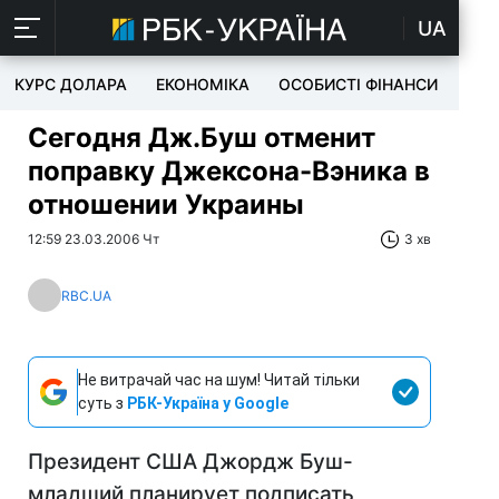
UA
КУРС ДОЛАРА
ЕКОНОМІКА
ОСОБИСТІ ФІНАНСИ
TEC
Сегодня Дж.Буш отменит
поправку Джексона-Вэника в
отношении Украины
12:59 23.03.2006 Чт
3 хв
RBC.UA
Не витрачай час на шум! Читай тільки
суть з
РБК-Україна у Google
Президент США Джордж Буш-
младший планирует подписать