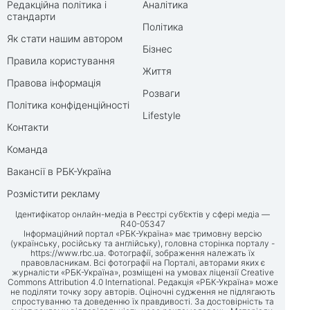
Редакційна політика і
Аналітика
стандарти
Політика
Як стати нашим автором
Бізнес
Правила користування
Життя
Правова інформація
Розваги
Політика конфіденційності
Lifestyle
Контакти
Команда
Вакансії в РБК-Україна
Розмістити рекламу
Ідентифікатор онлайн-медіа в Реєстрі суб’єктів у сфері медіа —
R40-05347
Інформаційний портал «РБК-Україна» має тримовну версію
(українську, російську та англійську), головна сторінка порталу -
https://www.rbc.ua
. Фотографії, зображення належать їх
правовласникам. Всі фотографії на Порталі, авторами яких є
журналісти «РБК-Україна», розміщені на умовах ліцензії Creative
Commons Attribution 4.0 International. Редакція «РБК-Україна» може
не поділяти точку зору авторів. Оціночні судження не підлягають
спростуванню та доведенню їх правдивості. За достовірність та