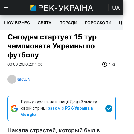
UA
ШОУ БІЗНЕС
СВЯТА
ПОРАДИ
ГОРОСКОПИ
ЦІКАВ
Сегодня стартует 15 тур
чемпионата Украины по
футболу
00:00 29.10.2011 Сб
4 хв
RBC.UA
Будь у курсі, а не в шоці! Додай змісту
своїй стрічці
разом з РБК-Україна в
Google
Накала страстей, который был в