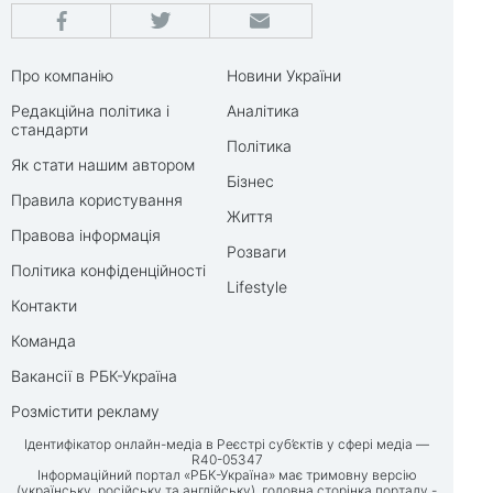
Про компанію
Новини України
Редакційна політика і
Аналітика
стандарти
Політика
Як стати нашим автором
Бізнес
Правила користування
Життя
Правова інформація
Розваги
Політика конфіденційності
Lifestyle
Контакти
Команда
Вакансії в РБК-Україна
Розмістити рекламу
Ідентифікатор онлайн-медіа в Реєстрі суб’єктів у сфері медіа —
R40-05347
Інформаційний портал «РБК-Україна» має тримовну версію
(українську, російську та англійську), головна сторінка порталу -