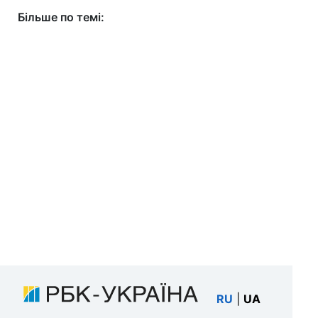
Більше по темі:
RU
|
UA