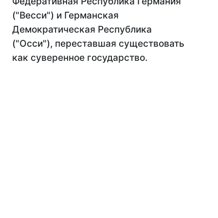
Федеративная Республика Германия
("Весси") и Германская
Демократическая Республика
("Осси"), переставшая существовать
как суверенное государство.