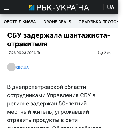
UA
ОБСТРІЛ КИЄВА
DRONE DEALS
ОРМУЗЬКА ПРОТОКА
СБУ задержала шантажиста-
отравителя
17:28 06.03.2006 Пн
2 хв
RBC.UA
В днепропетровской области
сотрудниками Управления СБУ в
регионе задержан 50-летний
местный житель, угрожавший
отравить продукты в сети