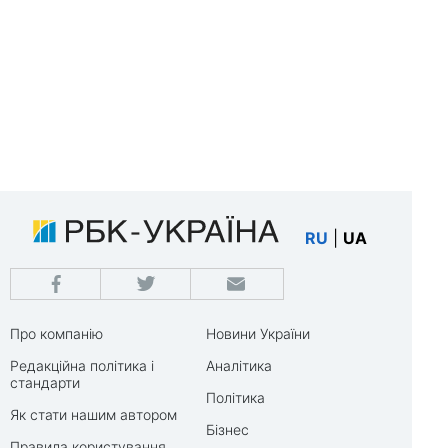
RU
|
UA
Про компанію
Новини України
Редакційна політика і
Аналітика
стандарти
Політика
Як стати нашим автором
Бізнес
Правила користування