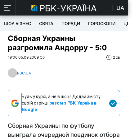
UA
ШОУ БІЗНЕС
СВЯТА
ПОРАДИ
ГОРОСКОПИ
ЦІКАВ
Сборная Украины
разгромила Андорру - 5:0
19:06 05.09.2009 Сб
2 хв
RBC.UA
Будь у курсі, а не в шоці! Додай змісту
своїй стрічці
разом з РБК-Україна в
Google
Сборная Украины по футболу
выиграла очередной поединок отбора