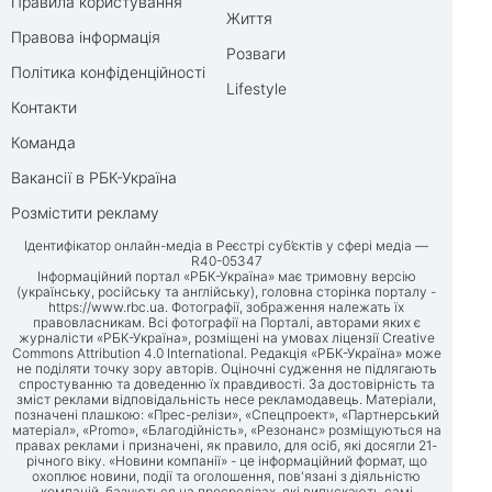
Правила користування
Життя
Правова інформація
Розваги
Політика конфіденційності
Lifestyle
Контакти
Команда
Вакансії в РБК-Україна
Розмістити рекламу
Ідентифікатор онлайн-медіа в Реєстрі суб’єктів у сфері медіа —
R40-05347
Інформаційний портал «РБК-Україна» має тримовну версію
(українську, російську та англійську), головна сторінка порталу -
https://www.rbc.ua
. Фотографії, зображення належать їх
правовласникам. Всі фотографії на Порталі, авторами яких є
журналісти «РБК-Україна», розміщені на умовах ліцензії Creative
Commons Attribution 4.0 International. Редакція «РБК-Україна» може
не поділяти точку зору авторів. Оціночні судження не підлягають
спростуванню та доведенню їх правдивості. За достовірність та
зміст реклами відповідальність несе рекламодавець. Матеріали,
позначені плашкою: «Прес-релізи», «Спецпроект», «Партнерський
матеріал», «Promo», «Благодійність», «Резонанс» розміщуються на
правах реклами і призначені, як правило, для осіб, які досягли 21-
річного віку. «Новини компанії» - це інформаційний формат, що
охоплює новини, події та оголошення, пов'язані з діяльністю
компаній, базуються на пресрелізах, які випускають самі