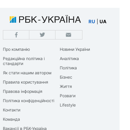
RU
|
UA
Про компанію
Новини України
Редакційна політика і
Аналітика
стандарти
Політика
Як стати нашим автором
Бізнес
Правила користування
Життя
Правова інформація
Розваги
Політика конфіденційності
Lifestyle
Контакти
Команда
Вакансії в РБК-Україна