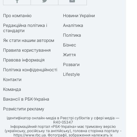
Про компанію
Новини України
Редакційна політика і
Аналітика
стандарти
Політика
Як стати нашим автором
Бізнес
Правила користування
Життя
Правова інформація
Розваги
Політика конфіденційності
Lifestyle
Контакти
Команда
Вакансії в РБК-Україна
Розмістити рекламу
Ідентифікатор онлайн-медіа в Реєстрі суб’єктів у сфері медіа —
R40-05347
Інформаційний портал «РБК-Україна» має тримовну версію
(українську, російську та англійську), головна сторінка порталу -
https://www.rbc.ua
. Фотографії, зображення належать їх