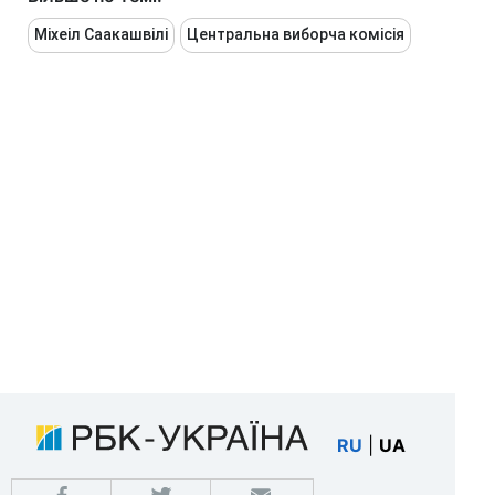
Міхеіл Саакашвілі
Центральна виборча комісія
RU
|
UA