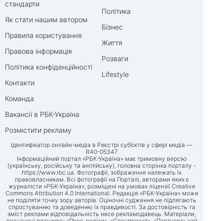
стандарти
Політика
Як стати нашим автором
Бізнес
Правила користування
Життя
Правова інформація
Розваги
Політика конфіденційності
Lifestyle
Контакти
Команда
Вакансії в РБК-Україна
Розмістити рекламу
Ідентифікатор онлайн-медіа в Реєстрі суб’єктів у сфері медіа —
R40-05347
Інформаційний портал «РБК-Україна» має тримовну версію
(українську, російську та англійську), головна сторінка порталу -
https://www.rbc.ua
. Фотографії, зображення належать їх
правовласникам. Всі фотографії на Порталі, авторами яких є
журналісти «РБК-Україна», розміщені на умовах ліцензії Creative
Commons Attribution 4.0 International. Редакція «РБК-Україна» може
не поділяти точку зору авторів. Оціночні судження не підлягають
спростуванню та доведенню їх правдивості. За достовірність та
зміст реклами відповідальність несе рекламодавець. Матеріали,
позначені плашкою: «Прес-релізи», «Спецпроект», «Партнерський