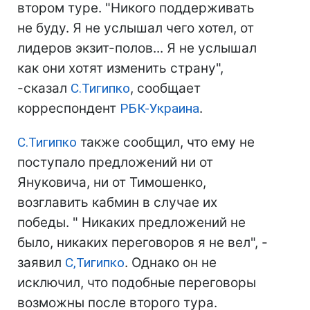
втором туре. "Никого поддерживать
не буду. Я не услышал чего хотел, от
лидеров экзит-полов... Я не услышал
как они хотят изменить страну",
-сказал
С.Тигипко
, сообщает
корреспондент
РБК-Украина
.
С.Тигипко
также сообщил, что ему не
поступало предложений ни от
Януковича, ни от Тимошенко,
возглавить кабмин в случае их
победы. " Никаких предложений не
было, никаких переговоров я не вел", -
заявил
С,Тигипко
. Однако он не
исключил, что подобные переговоры
возможны после второго тура.