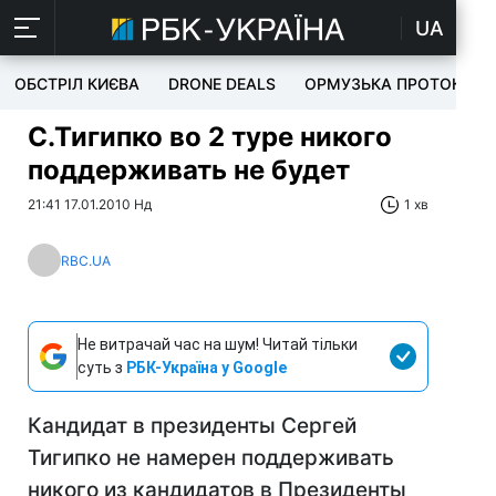
UA
ОБСТРІЛ КИЄВА
DRONE DEALS
ОРМУЗЬКА ПРОТОКА
С.Тигипко во 2 туре никого
поддерживать не будет
21:41 17.01.2010 Нд
1 хв
RBC.UA
Не витрачай час на шум! Читай тільки
суть з
РБК-Україна у Google
Кандидат в президенты Сергей
Тигипко не намерен поддерживать
никого из кандидатов в Президенты