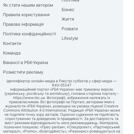
Як стати нашим автором
Бізнес
Правила користування
Життя
Правова інформація
Розваги
Політика конфіденційності
Lifestyle
Контакти
Команда
Вакансії в РБК-Україна
Розмістити рекламу
Ідентифікатор онлайн-медіа в Реєстрі суб’єктів у сфері медіа —
R40-05347
Інформаційний портал «РБК-Україна» має тримовну версію
(українську, російську та англійську), головна сторінка порталу -
https://www.rbc.ua
. Фотографії, зображення належать їх
правовласникам. Всі фотографії на Порталі, авторами яких є
журналісти «РБК-Україна», розміщені на умовах ліцензії Creative
Commons Attribution 4.0 International. Редакція «РБК-Україна» може
не поділяти точку зору авторів. Оціночні судження не підлягають
спростуванню та доведенню їх правдивості. За достовірність та
зміст реклами відповідальність несе рекламодавець. Матеріали,
позначені плашкою: «Прес-релізи», «Спецпроект», «Партнерський
матеріал», «Promo», «Благодійність», «Резонанс» розміщуються на