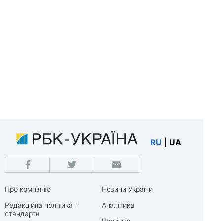
RU
|
UA
Про компанію
Новини України
Редакційна політика і
Аналітика
стандарти
Політика