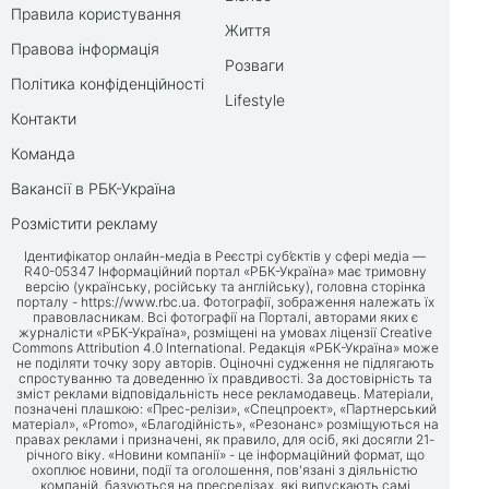
Правила користування
Життя
Правова інформація
Розваги
Політика конфіденційності
Lifestyle
Контакти
Команда
Вакансії в РБК-Україна
Розмістити рекламу
Ідентифікатор онлайн-медіа в Реєстрі суб’єктів у сфері медіа —
R40-05347 Інформаційний портал «РБК-Україна» має тримовну
версію (українську, російську та англійську), головна сторінка
порталу -
https://www.rbc.ua
. Фотографії, зображення належать їх
правовласникам. Всі фотографії на Порталі, авторами яких є
журналісти «РБК-Україна», розміщені на умовах ліцензії Creative
Commons Attribution 4.0 International. Редакція «РБК-Україна» може
не поділяти точку зору авторів. Оціночні судження не підлягають
спростуванню та доведенню їх правдивості. За достовірність та
зміст реклами відповідальність несе рекламодавець. Матеріали,
позначені плашкою: «Прес-релізи», «Спецпроект», «Партнерський
матеріал», «Promo», «Благодійність», «Резонанс» розміщуються на
правах реклами і призначені, як правило, для осіб, які досягли 21-
річного віку. «Новини компанії» - це інформаційний формат, що
охоплює новини, події та оголошення, пов'язані з діяльністю
компаній, базуються на пресрелізах, які випускають самі