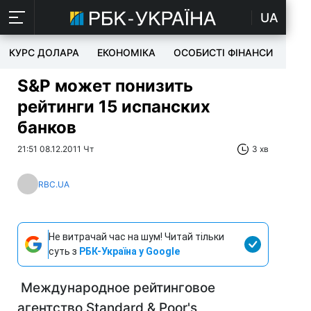
UA
КУРС ДОЛАРА
ЕКОНОМІКА
ОСОБИСТІ ФІНАНСИ
TEC
S&P может понизить
рейтинги 15 испанских
банков
21:51 08.12.2011 Чт
3 хв
RBC.UA
Не витрачай час на шум! Читай тільки
суть з
РБК-Україна у Google
Международное рейтинговое
агентство Standard & Poor's