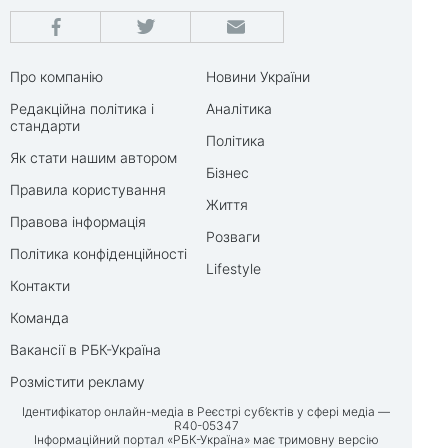
Про компанію
Новини України
Редакційна політика і
Аналітика
стандарти
Політика
Як стати нашим автором
Бізнес
Правила користування
Життя
Правова інформація
Розваги
Політика конфіденційності
Lifestyle
Контакти
Команда
Вакансії в РБК-Україна
Розмістити рекламу
Ідентифікатор онлайн-медіа в Реєстрі суб’єктів у сфері медіа —
R40-05347
Інформаційний портал «РБК-Україна» має тримовну версію