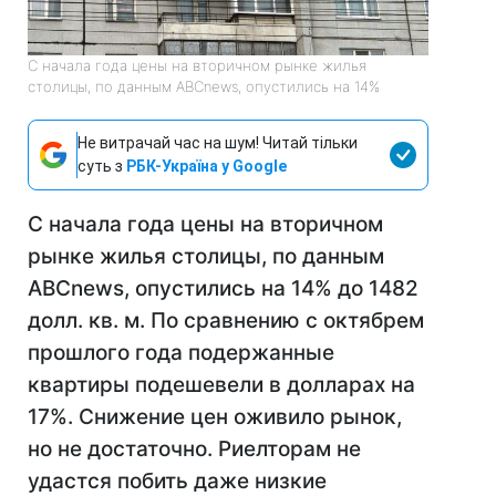
С начала года цены на вторичном рынке жилья
столицы, по данным ABCnews, опустились на 14%
Не витрачай час на шум! Читай тільки
суть з
РБК-Україна у Google
С начала года цены на вторичном
рынке жилья столицы, по данным
ABCnews, опустились на 14% до 1482
долл. кв. м. По сравнению с октябрем
прошлого года подержанные
квартиры подешевели в долларах на
17%. Снижение цен оживило рынок,
но не достаточно. Риелторам не
удастся побить даже низкие