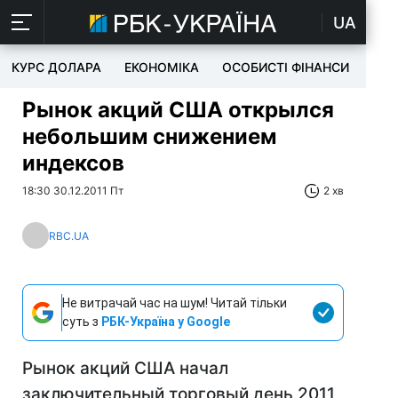
UA
КУРС ДОЛАРА
ЕКОНОМІКА
ОСОБИСТІ ФІНАНСИ
TEC
Рынок акций США открылся
небольшим снижением
индексов
18:30 30.12.2011 Пт
2 хв
RBC.UA
Не витрачай час на шум! Читай тільки
суть з
РБК-Україна у Google
Рынок акций США начал
заключительный торговый день 2011