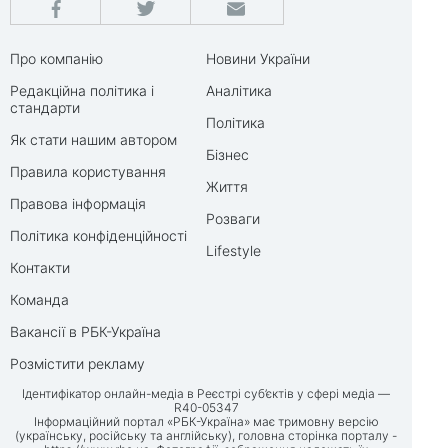
Про компанію
Новини України
Редакційна політика і
Аналітика
стандарти
Політика
Як стати нашим автором
Бізнес
Правила користування
Життя
Правова інформація
Розваги
Політика конфіденційності
Lifestyle
Контакти
Команда
Вакансії в РБК-Україна
Розмістити рекламу
Ідентифікатор онлайн-медіа в Реєстрі суб’єктів у сфері медіа —
R40-05347
Інформаційний портал «РБК-Україна» має тримовну версію
(українську, російську та англійську), головна сторінка порталу -