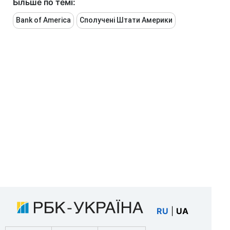
Більше по темі:
Bank of America
Сполучені Штати Америки
RU
|
UA