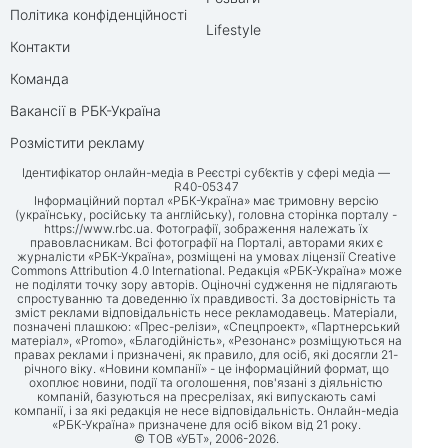
Політика конфіденційності
Lifestyle
Контакти
Команда
Вакансії в РБК-Україна
Розмістити рекламу
Ідентифікатор онлайн-медіа в Реєстрі суб’єктів у сфері медіа —
R40-05347
Інформаційний портал «РБК-Україна» має тримовну версію
(українську, російську та англійську), головна сторінка порталу -
https://www.rbc.ua
. Фотографії, зображення належать їх
правовласникам. Всі фотографії на Порталі, авторами яких є
журналісти «РБК-Україна», розміщені на умовах ліцензії Creative
Commons Attribution 4.0 International. Редакція «РБК-Україна» може
не поділяти точку зору авторів. Оціночні судження не підлягають
спростуванню та доведенню їх правдивості. За достовірність та
зміст реклами відповідальність несе рекламодавець. Матеріали,
позначені плашкою: «Прес-релізи», «Спецпроект», «Партнерський
матеріал», «Promo», «Благодійність», «Резонанс» розміщуються на
правах реклами і призначені, як правило, для осіб, які досягли 21-
річного віку. «Новини компанії» - це інформаційний формат, що
охоплює новини, події та оголошення, пов'язані з діяльністю
компаній, базуються на пресрелізах, які випускають самі
компанії, і за які редакція не несе відповідальність. Онлайн-медіа
«РБК-Україна» призначене для осіб віком від 21 року.
© ТОВ «УБТ», 2006-2026.