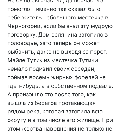
Не было бы счастья, да несчастье
помогло – именно так сказал бы о
себе житель небольшого местечка в
Черногории, если бы знал эту мудрую
поговорку. Дом селянина затопило в
половодье, зато теперь он может
рыбачить, даже не выходя за порог.
Майле Тутик из местечка Тутичи
немало подивил своих соседей,
поймав восемь жирных форелей не
где-нибудь, а в собственном подвале.
А произошло это после того, как
вышла из берегов протекающая
рядом река, которая затопила всю
округу и в том числе его жилище. При
этом жертва наводнения не только не