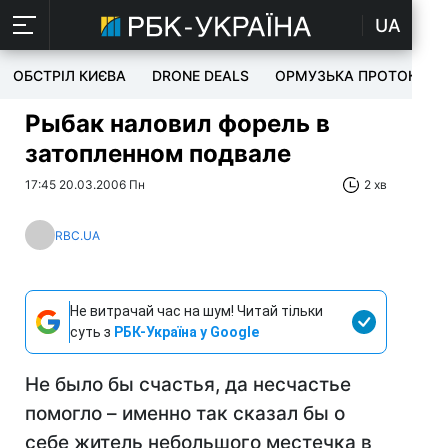
UA
ОБСТРІЛ КИЄВА
DRONE DEALS
ОРМУЗЬКА ПРОТОКА
Рыбак наловил форель в
затопленном подвале
17:45 20.03.2006 Пн
2 хв
RBC.UA
Не витрачай час на шум! Читай тільки
суть з
РБК-Україна у Google
Не было бы счастья, да несчастье
помогло – именно так сказал бы о
себе житель небольшого местечка в