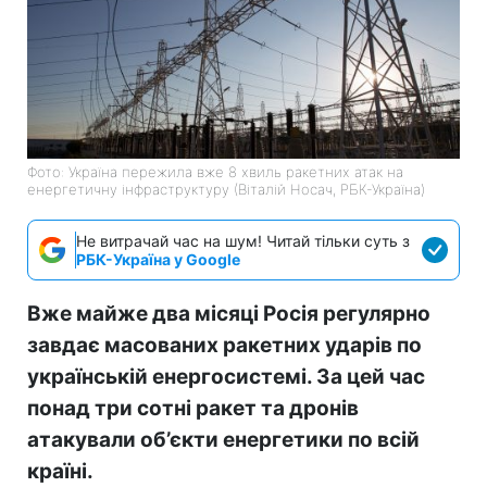
Фото: Україна пережила вже 8 хвиль ракетних атак на
енергетичну інфраструктуру (Віталій Носач, РБК-Україна)
Не витрачай час на шум! Читай тільки суть з
РБК-Україна у Google
Вже майже два місяці Росія регулярно
завдає масованих ракетних ударів по
українській енергосистемі. За цей час
понад три сотні ракет та дронів
атакували об’єкти енергетики по всій
країні.