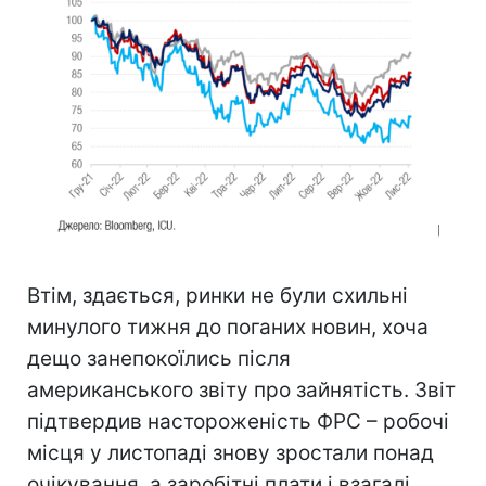
Втім, здається, ринки не були схильні
минулого тижня до поганих новин, хоча
дещо занепокоїлись після
американського звіту про зайнятість. Звіт
підтвердив настороженість ФРС – робочі
місця у листопаді знову зростали понад
очікування, а заробітні плати і взагалі