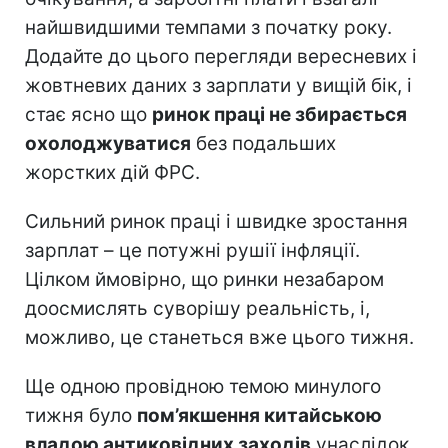
найшвидшими темпами з початку року.
Додайте до цього перегляди вересневих і
жовтневих даних з зарплати у вищій бік, і
стає ясно що
ринок праці не збирається
охолоджуватися
без подальших
жорстких дій ФРС.
Сильний ринок праці і швидке зростання
зарплат – це потужні рушії інфляції.
Цілком ймовірно, що ринки незабаром
доосмислять суворішу реальність, і,
можливо, це станеться вже цього тижня.
Ще одною провідною темою минулого
тижня було
пом’якшення китайською
владою антиковідних заходів
унаслідок