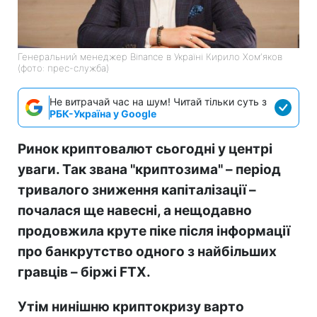
Генеральний менеджер Binance в Україні Кирило Хомʼяков
(фото: прес-служба)
Не витрачай час на шум! Читай тільки суть з
РБК-Україна у Google
Ринок криптовалют сьогодні у центрі
уваги. Так звана "криптозима"
–
період
тривалого зниження капіталізації
–
почалася ще навесні, а нещодавно
продовжила круте піке після інформації
про банкрутство одного з найбільших
гравців
–
біржі FTX.
Утім нинішню криптокризу варто