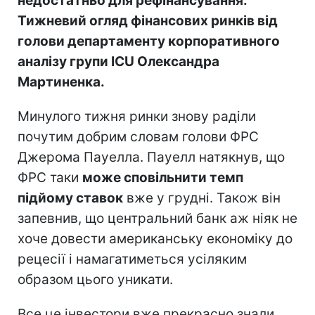
недостатньо для рефінансування.
Тижневий огляд фінансових ринків від
голови департаменту корпоративного
аналізу групи ICU Олександра
Мартиненка.
Минулого тижня ринки знову раділи
почутим добрим словам голови ФРС
Джерома Пауелла. Пауелл натякнув, що
ФРС таки
може сповільнити темп
підйому ставок
вже у грудні. Також він
запевнив, що центральний банк аж ніяк не
хоче довести американську економіку до
рецесії і намагатиметься усіляким
образом цього уникати.
Все це інвестори вже прекрасно знали,