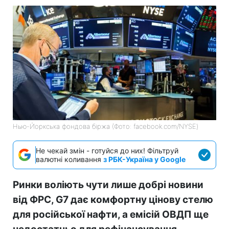
Нью-Йоркська фондова біржа (Фото: facebook.com/NYSE)
Не чекай змін - готуйся до них! Фільтруй
валютні коливання
з РБК-Україна у Google
Ринки воліють чути лише добрі новини
від ФРС, G7 дає комфортну цінову стелю
для російської нафти, а емісій ОВДП ще